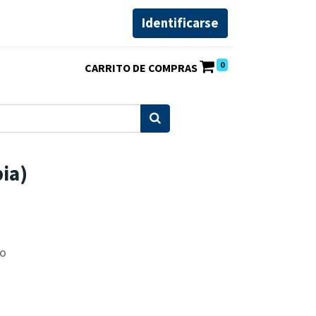
Identificarse
0
pia)
co