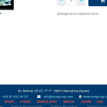
Entrega en su stand en Feria
Av. Mistral, 25-27, 1º 1ª · 08015 Barcelona (Spain)
+34 93 452 06 35
info@noegroup.com
www.noegroup.
·
·
·
·
·
SPAIN
CHINA
MIDDLE EAST
BRAZIL
JAPAN
USA
al
Política de privacidad
Política de cookies
Términos y co