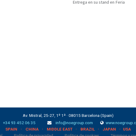
Entrega en su stand en Feria
Av. Mistral, 25-27, 1º 1ª · 08015 Barcelona (Spain)
+34 93 452 06 35
info@noegroup.com
www.noegroup.
·
·
·
·
·
SPAIN
CHINA
MIDDLE EAST
BRAZIL
JAPAN
USA
al
Política de privacidad
Política de cookies
Términos y co